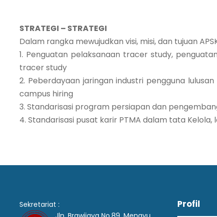
STRATEGI – STRATEGI
Dalam rangka mewujudkan visi, misi, dan tujuan APS
1. Penguatan pelaksanaan tracer study, penguata
tracer study
2. Peberdayaan jaringan industri pengguna lulusa
campus hiring
3. Standarisasi program persiapan dan pengemban
4. Standarisasi pusat karir PTMA dalam tata Kelola,
Profil
Sekretariat :
Jln. Brawijaya No.89, Menayu